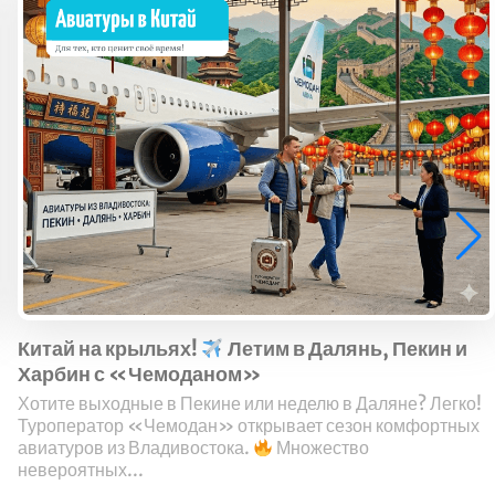
Китай на крыльях!
Летим в Далянь, Пекин и
Харбин с «Чемоданом»
Хотите выходные в Пекине или неделю в Даляне? Легко!
Туроператор «Чемодан» открывает сезон комфортных
авиатуров из Владивостока.
Множество
невероятных...