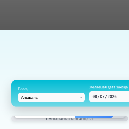
Желаемая дата заезда
Город
▾
г.Аньшань «Танганцзы»
от
39 800
руб.
г.Аньшань «Танганцзы»