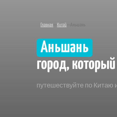
Главная
—
Китай
—
Аньшань
Аньшань
город, который 
путешествуйте по Китаю 