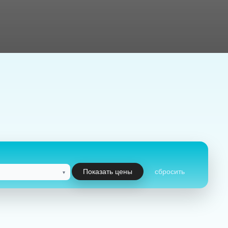
Показать цены
сбросить
▾