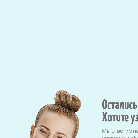
Остались
Хотите у
Мы ответим н
поможем выбр