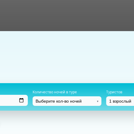
Количество ночей в туре
Туристов
▾